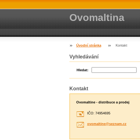
Ovomaltina
Úvodní stránka
Kontakt
Vyhledávání
Hledat:
Kontakt
Ovomaltine - distribuce a prodej
IČO: 74954695
ovomalti
ne@sezna
m.cz