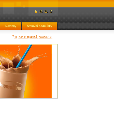
Novinky
Smluvní podmínky
Košík:
0,00 Kč
(položek:
0
)