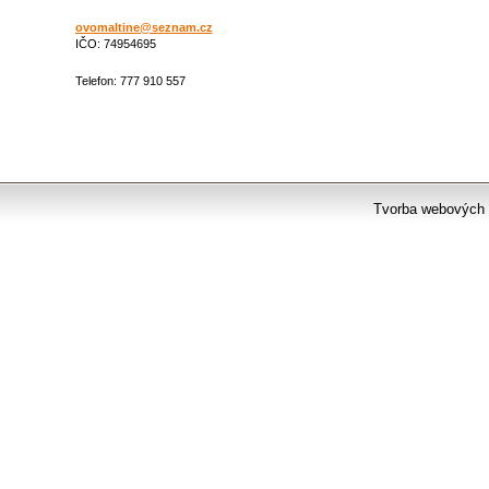
ovomaltine@seznam.cz
IČO: 74954695
Telefon: 777 910 557
Tvorba webových 